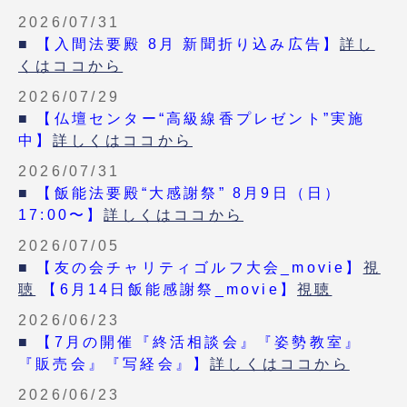
2026/07/31
■
【入間法要殿 8月 新聞折り込み広告】
詳し
くはココから
2026/07/29
■
【仏壇センター“高級線香プレゼント”実施
中】
詳しくはココから
2026/07/31
■
【飯能法要殿“大感謝祭” 8月9日（日）
17:00〜】
詳しくはココから
2026/07/05
■
【友の会チャリティゴルフ大会_movie】
視
聴
【6月14日飯能感謝祭_movie】
視聴
2026/06/23
■
【7月の開催『終活相談会』『姿勢教室』
『販売会』『写経会』】
詳しくはココから
2026/06/23