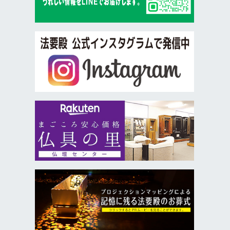
で、同じ担当者が丁寧にご案内します。不安や
疑問はいつでもご相談いただけます。
Ｑ．事前相談をすると費用は安くなりますか
Ａ．はい。事前相談の際に割引券などの特典を
お渡ししています。また、法要殿の無料会員制
度にご入会いただくと、葬儀費用の割引特典を
ご利用いただけます。
さらに法要殿友の会の会員になると全ての法要
殿の式場使用料が無料になります。入会金・年
会費は一切かかりません。
Ｑ．事前に見積りだけお願いすることはできます
か
Ａ．はい。お見積りだけのご相談も完全無料で
す。ご希望のプラン・式場・人数に合わせて、
明瞭な見積りを作成いたします。
Ｑ．他社で見積りを取っていますが相談できます