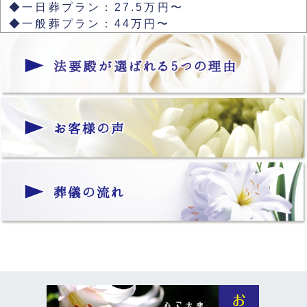
◆一日葬プラン：27.5万円〜
◆一般葬プラン：44万円〜
◆直葬プラン：19.8万円〜
数多くのプランがあり、ご予算に合わせて柔軟
に対応できるため、「費用が心配」という方も
安心してご相談いただけます。
Ｑ．火葬だけのお葬式（直葬）は可能ですか
Ａ．はい。直葬プラン（19.8万円～）をご用意
しています。
式を行わず火葬のみでお見送りするため、費用
を抑えたい方に選ばれています。
Ｑ．追加費用はかかりますか
Ａ．基本プランには必要なものが含まれてお
り、不透明な追加料金は一切ありません。
追加費用が発生する場合（霊安室の安置料・料
理やギフトの増減・ご希望の演出やオプション
など）は、事前にお見積りを提示し、ご家族の