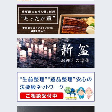
か
Ａ．はい。他社様の見積りをお持ちいただけれ
ば、内容を比較しながら 費用・サービスの違い
を丁寧にご説明いたします。無理な勧誘は一切
ありません。
Ｑ．亡くなった後、まず何をすればいいですか
Ａ．まずは法要殿へご連絡ください。専属担当
者がすぐにお迎えに伺い、必要な手続きや流れ
をすべてご案内いたします。深夜・早朝でも対
応しています。
Ｑ．深夜や早朝でも対応できますか
Ａ．はい。24時間365日、首都圏全域の病院や
介護施設、ご自宅など迅速に対応しています。
ご連絡いただければ、専属担当者がすぐにお迎
えに伺います。
Ｑ．自宅に安置できない場合はどうすればいいで