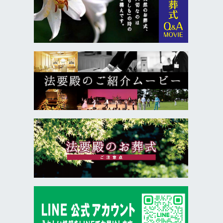
ご理解を得てから進めます。
Ｑ．会員制度は本当に無料ですか
Ａ．はい。入会金・年会費ともに完全無料で
す。会員様は葬儀費用の割引や事前相談の割引
特典など、安心してご利用いただける特典をご
用意しています。
Ｑ．事前相談はできますか
Ａ．はい。無料で何度でもご相談いただけま
す。費用・流れ・準備などを事前に知ること
で、いざという時に慌てずに済みます。ご来
館・電話・LINE など、お好きな方法で相談可能
です。
Ｑ．初めての葬儀で不安が多いのですが
Ａ．ご安心ください。法要殿は専属担当者制の
ため、最初のご相談から葬儀後のサポートま