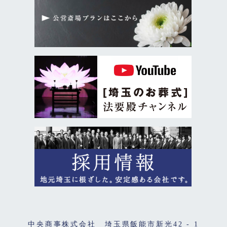
すか
Ａ．法要殿では霊安室をご用意しており、ご自
宅に安置できない場合でも安心してお預けいた
だけます。面会も可能ですので、ご希望に合わ
せてご案内いたします。
Ｑ．宗教者の手配はできますか
Ａ．はい。僧侶・神職・キリスト教などご希望
の宗教形式に合わせて手配可能です。無宗教葬
にも対応しています。
Ｑ．料理や返礼品は手配できますか
Ａ．はい。法要殿では 料理・返礼品・供花・供
物など、葬儀に必要なすべての手配が可能で
す。ご予算に合わせて柔軟に対応いたします。
Ｑ．家族葬と一般葬の違いは何ですか
Ａ．家族葬はご家族・ご親族中心の小規模なお
中央商事株式会社 埼玉県飯能市新光42 - 1