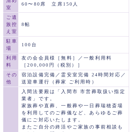
清め
60〜80席 立席150人
室
ご遺
族控
8帖
え室
駐車
100台
場
利用
友の会会員様［無料］／一般利用料
料
［200,000円（税別）］
その
宿泊設備完備／霊安室完備 24時間対応／
他
送迎車運行（葬家 ご利用時）
入間法要殿は「入間市 市営葬取扱い指定
業者」です。
家族葬や直葬、一般葬や一日葬瑞穂斎場
を利用してのご葬儀など、あらゆるご葬
儀にご対応いたします。
またご自分の終活やご家族の事前相談も